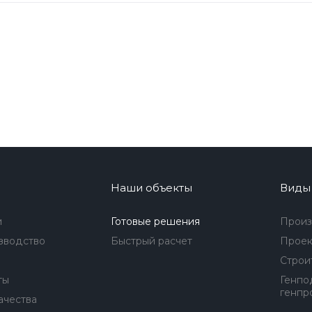
Наши объекты
Виды
и
Готовые решения
Произ
зводство
Быстрый расчет
Проек
Строи
ты
Генпо
генпр
ачества