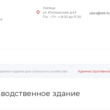
Липецк
ул. Юношеская, д.43
sales@lstk.lt
Пн. – Пт.: с 8:30 до 17:30.
ия
ания и здания для сельского хозяйства
Административное
водственное здание