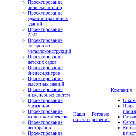
Проектирование
овощехранилищ
Проектирование
административных
зданий
Проектирование
АЗС
Проектирование
ангаров из
металлоконструкций
Проектирование
детских садов
Проектирование
бизнес-центров
Проектирование
высотных зданий
Проектирование
Компания
инженерных систем
Проектирование
О ком
магазинов
Наше
Проектирование
произ
Наши
Готовые
жилых комплексов
Отзы
объекты
решения
Проектирование
Серти
ресторанов
Контр
Проектирование
качес