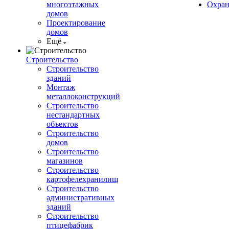
многоэтажных
Охран
домов
Проектирование
домов
Ещё
Строительство
Строительство
зданий
Монтаж
металлоконструкций
Строительство
нестандартных
объектов
Строительство
домов
Строительство
магазинов
Строительство
картофелехранилищ
Строительство
административных
зданий
Строительство
птицефабрик