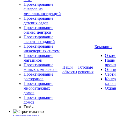
Проектирование
ангаров из
металлоконструкций
Проектирование
детских садов
Проектирование
бизнес-центров
Проектирование
высотных зданий
Проектирование
Компания
инженерных систем
Проектирование
О ком
магазинов
Наше
Проектирование
произ
Наши
Готовые
жилых комплексов
Отзы
объекты
решения
Проектирование
Серти
ресторанов
Контр
Проектирование
качес
многоэтажных
Охран
домов
Проектирование
домов
Ещё