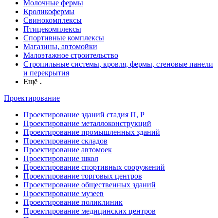
Молочные фермы
Кроликофермы
Свинокомплексы
Птицекомплексы
Спортивные комплексы
Магазины, автомойки
Малоэтажное строительство
Стропильные системы, кровля, фермы, стеновые панели
и перекрытия
Ещё
Проектирование
Проектирование зданий стадия П, Р
Проектирование металлоконструкций
Проектирование промышленных зданий
Проектирование складов
Проектирование автомоек
Проектирование школ
Проектирование спортивных сооружений
Проектирование торговых центров
Проектирование общественных зданий
Проектирование музеев
Проектирование поликлиник
Проектирование медицинских центров