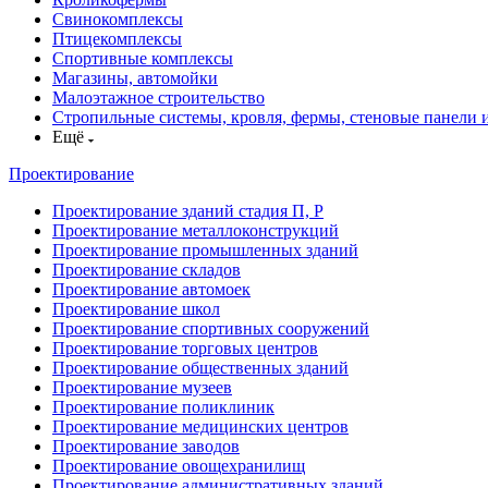
Свинокомплексы
Птицекомплексы
Спортивные комплексы
Магазины, автомойки
Малоэтажное строительство
Стропильные системы, кровля, фермы, стеновые панели 
Ещё
Проектирование
Проектирование зданий стадия П, Р
Проектирование металлоконструкций
Проектирование промышленных зданий
Проектирование складов
Проектирование автомоек
Проектирование школ
Проектирование спортивных сооружений
Проектирование торговых центров
Проектирование общественных зданий
Проектирование музеев
Проектирование поликлиник
Проектирование медицинских центров
Проектирование заводов
Проектирование овощехранилищ
Проектирование административных зданий