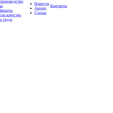
производство
Новости
вы
Контакты
Акции
фикаты
Статьи
оль качества
а труда