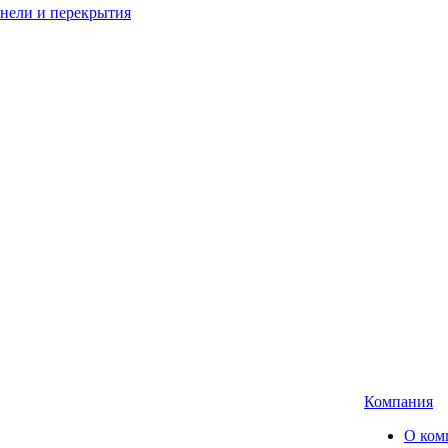
анели и перекрытия
Компания
О ком